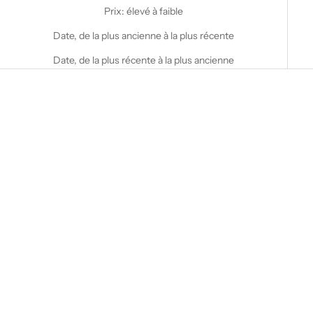
Prix: élevé à faible
Date, de la plus ancienne à la plus récente
Date, de la plus récente à la plus ancienne
Choisir les options
Choisir les options
STANFIELD'S
STANFIELD'S
CALEÇON COURT EN
COLLANT HOMME EN LAINE