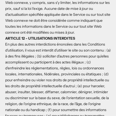
Web connexe, y compris, sans s'y limiter, les informations sur les
prix, sauf si la loi l'exige. Aucune date de mise à jour ou
d'actualisation spécifiée appliquée dans le Service ou sur tout site
Web connexe ne doit être considérée comme indiquant que
toutes les informations dans le Service ou sur tout site Web
connexe ont été modifiées ou mises à jour.
ARTICLE 12 - UTILISATIONS INTERDITES
En plus des autres interdictions énoncées dans les Conditions
d'utilisation, il vous est interdit d'utiliser le site ou son contenu : (a)
à des fins illégales ; (b) solliciter d'autres personnes pour qu'elles
accomplissent ou participent à des actes illégaux ; (c)
d'enfreindre les réglementations, règles, lois ou ordonnances
locales, internationales, fédérales, provinciales ou étatiques ; (d)
pour enfreindre ou violer nos droits de propriété intellectuelle ou
les droits de propriété intellectuelle d'autrui ; (e) pour harceler,
abuser, insulter, blesser, diffamer, calomnier, dénigrer, intimider
ou discriminer sur la base du sexe, de l'orientation sexuelle, de la
religion, de l'origine ethnique, de la race, de l'âge, de l'origine
nationale ou du handicap ; (f) pour soumettre des informations
fausses ou trompeuses ; (g) pour télécharger ou transmettre