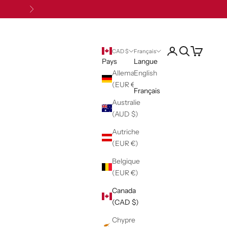
Suivant
Ouvrir le compte uti
Ouvrir la reche
Voir le pani
CAD $
Français
Pays
Langue
Allemagne
English
(EUR €)
Français
Australie
(AUD $)
Autriche
(EUR €)
Belgique
(EUR €)
Canada
(CAD $)
Chypre