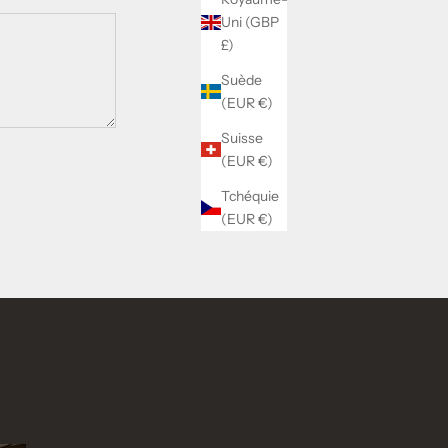
Uni (GBP
£)
Suède
(EUR €)
Suisse
(EUR €)
Tchéquie
(EUR €)