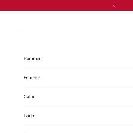
Passer au contenu
Précédent
Ouvrir la navigation
Hommes
Femmes
Coton
Laine