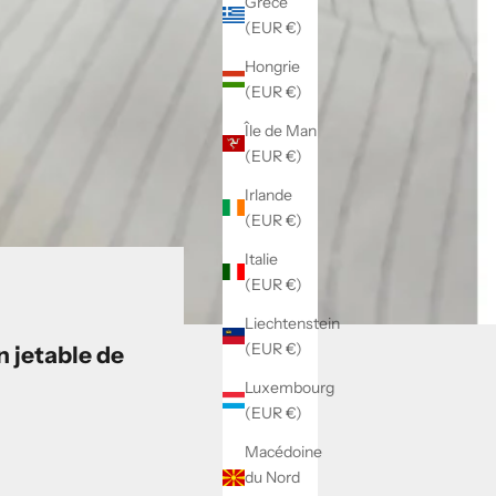
Grèce
(EUR €)
Hongrie
(EUR €)
Île de Man
(EUR €)
Irlande
(EUR €)
Italie
(EUR €)
Liechtenstein
(EUR €)
n jetable de
Luxembourg
(EUR €)
Macédoine
du Nord