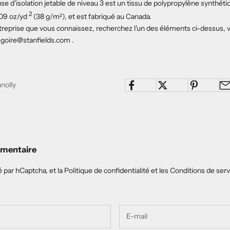
se d'isolation jetable de niveau 3 est un tissu de polypropylène synthéti
2
,09 oz/yd
(38 g/m²), et est fabriqué au Canada.
treprise que vous connaissez, recherchez l'un des éléments ci-dessus, v
egoire@stanfields.com
.
nnolly
mmentaire
é par hCaptcha, et la
Politique de confidentialité
et les
Conditions de serv