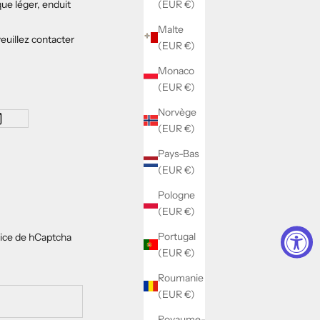
(EUR €)
que léger, enduit
Malte
euillez contacter
(EUR €)
Monaco
(EUR €)
Norvège
(EUR €)
Pays-Bas
(EUR €)
Pologne
(EUR €)
Portugal
ice
de hCaptcha
(EUR €)
Roumanie
(EUR €)
Royaume-