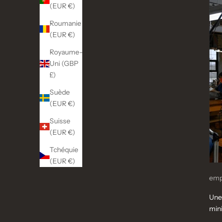
(EUR €)
Roumanie
(EUR €)
Royaume-
Uni (GBP
£)
Suède
(EUR €)
Suisse
(EUR €)
Tchéquie
(EUR €)
emp
Une 
mini