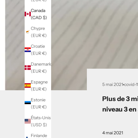
Canada
(CAD $)
Chypre
(EUR €)
Croatie
(EUR €)
Danemark
(EUR €)
Espagne
5 mai 2021
covid-
(EUR €)
Plus de 3 mi
Estonie
(EUR €)
niveau 3 en 
États-Unis
(USD $)
4 mai 2021
Finlande