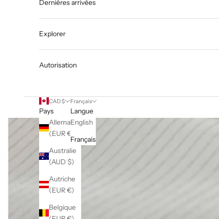
Dernières arrivées
Explorer
Autorisation
CAD $
Français
Pays
Langue
Allemagne
English
(EUR €)
Français
Australie
(AUD $)
Autriche
(EUR €)
Belgique
(EUR €)