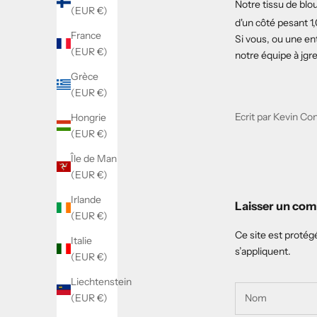
Notre tissu de blou
(EUR €)
d'un côté pesant 1
France
Si vous, ou une en
(EUR €)
notre équipe à
jgr
Grèce
(EUR €)
Ecrit par Kevin Co
Hongrie
(EUR €)
Île de Man
(EUR €)
Irlande
Laisser un co
(EUR €)
Ce site est protég
Italie
s’appliquent.
(EUR €)
Liechtenstein
(EUR €)