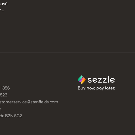
ouvé
" -
 1856
9523
stomerservice@stanfields.com
,
ada B2N 5C2