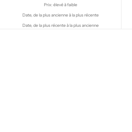
Prix: élevé à faible
Date, de la plus ancienne à la plus récente
Date, de la plus récente à la plus ancienne
Choisir les options
STANFIELD'S
Boxer AIR Ultra Light
Performance
Prix de vente
$30.00 CAD