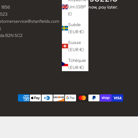
Uni (GBP
 1856
£)
9523
stomerservice@stanfields.com
Suède
,
(EUR €)
ada B2N 5C2
Suisse
(EUR €)
Tchéquie
(EUR €)