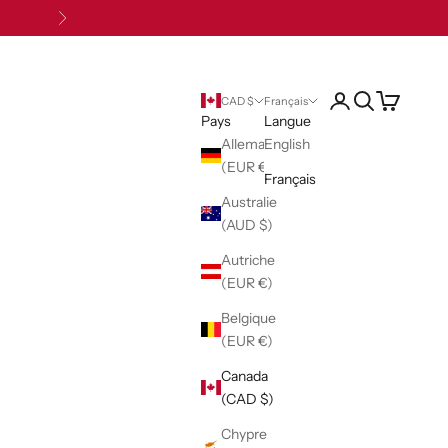
Suivant
Ouvrir le compte uti
Ouvrir la reche
Voir le pani
CAD $
Français
Pays
Langue
Allemagne
English
(EUR €)
Français
Australie
(AUD $)
Autriche
(EUR €)
Belgique
(EUR €)
Canada
(CAD $)
Chypre