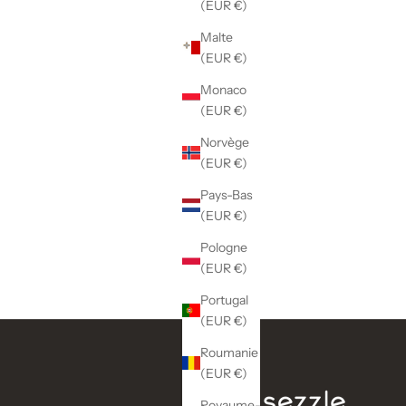
(EUR €)
Malte
(EUR €)
Monaco
(EUR €)
Norvège
(EUR €)
Pays-Bas
(EUR €)
Pologne
(EUR €)
Portugal
(EUR €)
Roumanie
(EUR €)
Royaume-