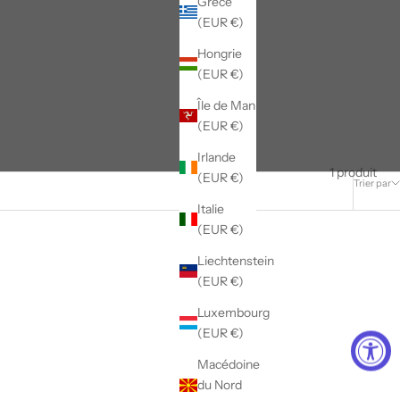
Grèce
(EUR €)
Hongrie
(EUR €)
Île de Man
(EUR €)
Irlande
1 produit
(EUR €)
Trier par
Italie
(EUR €)
Liechtenstein
(EUR €)
Luxembourg
(EUR €)
Macédoine
du Nord