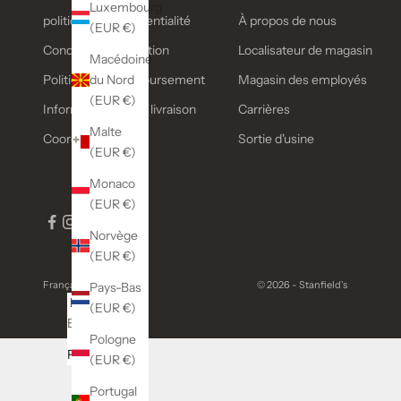
Luxembourg
politique de confidentialité
À propos de nous
(EUR €)
Conditions d'utilisation
Localisateur de magasin
Macédoine
du Nord
Politique de remboursement
Magasin des employés
(EUR €)
Informations sur la livraison
Carrières
Malte
Coordonnées
Sortie d'usine
(EUR €)
Monaco
(EUR €)
Norvège
(EUR €)
Français
© 2026 - Stanfield's
Pays-Bas
Langue
(EUR €)
English
Pologne
Français
(EUR €)
Portugal