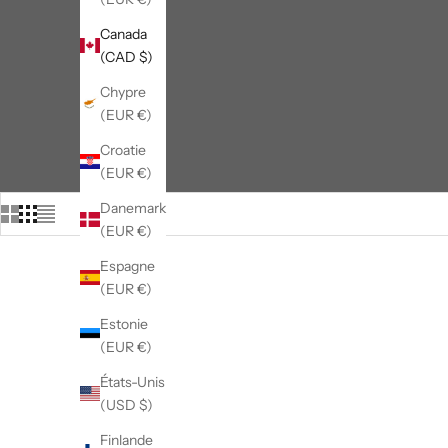
Canada
(CAD $)
Chypre
(EUR €)
Croatie
(EUR €)
Danemark
(EUR €)
Espagne
(EUR €)
Estonie
(EUR €)
États-Unis
(USD $)
Finlande