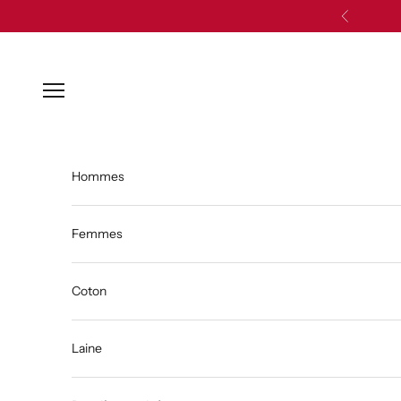
Passer au contenu
Précédent
Ouvrir la navigation
Hommes
Femmes
Coton
Laine