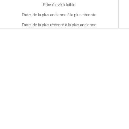
Prix: élevé à faible
Date, de la plus ancienne à la plus récente
Date, de la plus récente à la plus ancienne
Choisir les options
STANFIELD'S
Stanfield's - Sweat à capuche
en polaire avec logo Heritage
Choisir les options
STANFIELD'S
Prix de vente
$95.00 CAD
T-shirt à manches longues avec