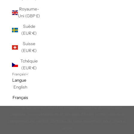
Royaume-
Uni (GBP £)
Suède
(EUR €)
Suisse
(EUR €)
Tchéquie
(EUR €)
Français
Langue
Fabriqué au Canada
English
Découvrez une vaste gamme de vêtements et d'accessoires,
Français
chacun reflétant l'essence du style et du patrimoine canadiens.
Des débardeurs, t-shirts et sweats à capuche douillets aux
pyjamas, sous-vêtements et lainages d'hiver, notre collection
comprend une variété d'articles de base essentiels pour chaque
saison.