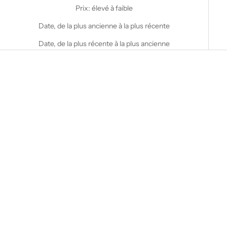
Prix: élevé à faible
Date, de la plus ancienne à la plus récente
Date, de la plus récente à la plus ancienne
Choisir les options
STANFIELD'S
Lot de 2 boxers pour homme
de la collection Supreme
Prix de vente
A partir de $44.00 CAD