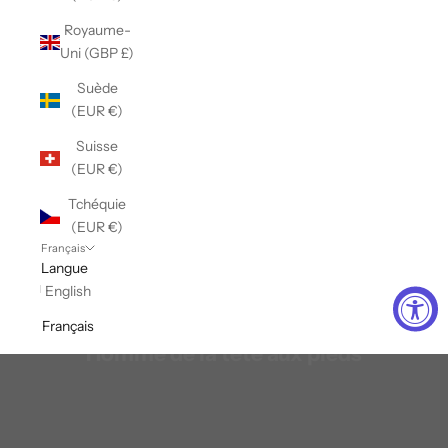
Royaume-
Uni (GBP £)
Suède
(EUR €)
Suisse
(EUR €)
Tchéquie
(EUR €)
Français
Langue
English
Français
Homme de la tête aux pieds