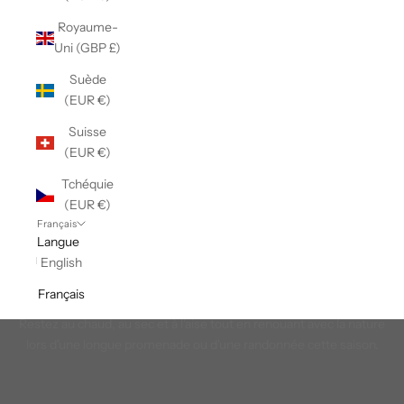
Royaume-
Uni (GBP £)
Suède
(EUR €)
Suisse
(EUR €)
Tchéquie
(EUR €)
Français
Langue
English
Français
Randonnée
Restez au chaud, au sec et à l'aise tout en renouant avec la nature
lors d'une longue promenade ou d'une randonnée cette saison.