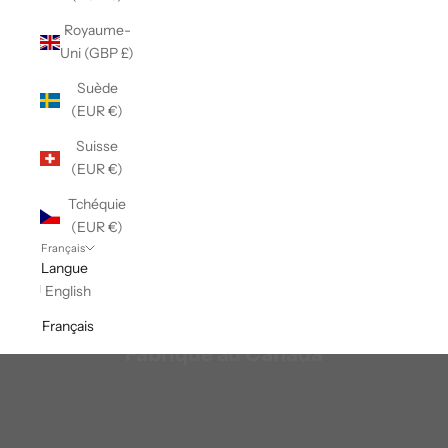
Royaume-
Uni (GBP £)
Suède
(EUR €)
Suisse
(EUR €)
Tchéquie
(EUR €)
Français
Langue
English
Français
Fabriqué au Canada