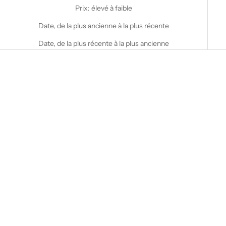
Prix: élevé à faible
Date, de la plus ancienne à la plus récente
Date, de la plus récente à la plus ancienne
Choisir les options
Choisir les options
STANFIELD'S
STANFIELD'S
T-shirt de hockey professionnel
Haut Henley à poches
Stanfield
décontracté et performant
Operative Tech
Prix de vente
$60.00 CAD