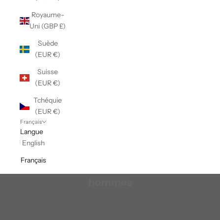
Royaume-
Uni (GBP £)
Suède
(EUR €)
Suisse
(EUR €)
Tchéquie
(EUR €)
Français
Langue
English
Français
Sous-vêtements grands et grands pour
hommes