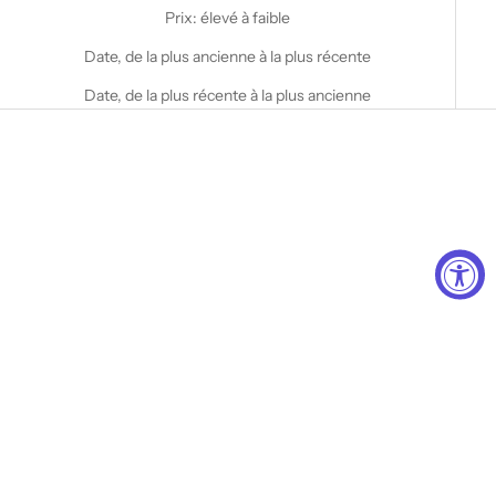
Prix: élevé à faible
Date, de la plus ancienne à la plus récente
Date, de la plus récente à la plus ancienne
Choisir les options
STANFIELD'S
Boxer haut de gamme pour
homme - lot de 2
Choisir les options
STANFIELD'S
Prix de vente
A partir de $40.00 CAD