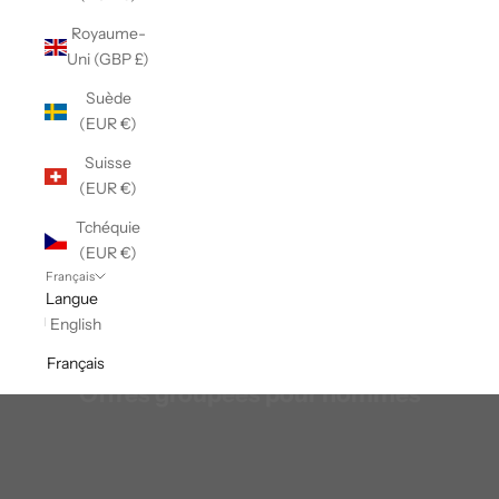
Royaume-
Uni (GBP £)
Suède
(EUR €)
Suisse
(EUR €)
Tchéquie
(EUR €)
Français
Langue
English
Français
Offres groupées pour hommes