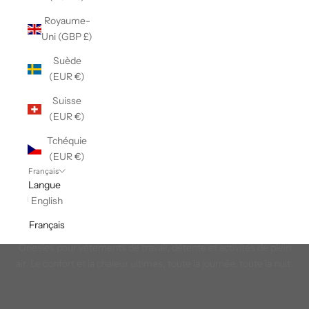
Royaume-
Uni (GBP £)
Suède
(EUR €)
Suisse
(EUR €)
Tchéquie
(EUR €)
Français
Langue
English
Français
Hommes de Onesies
Onesies pour vêtements de travail, détente et activités de plein
air. Le confort et la chaleur ultimes, toute la journée, toute la nuit.