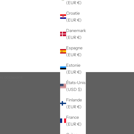
(EUR €)
Croatie
(EUR €)
Danemark
(EUR €)
Espagne
(EUR €)
Estonie
(EUR €)
es occasions
États-Unis
(USD $)
Finlande
(EUR €)
France
(EUR €)