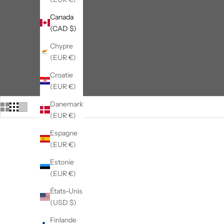
Canada
(CAD $)
Chypre
(EUR €)
Croatie
(EUR €)
Danemark
(EUR €)
Espagne
(EUR €)
Estonie
(EUR €)
États-Unis
(USD $)
Finlande