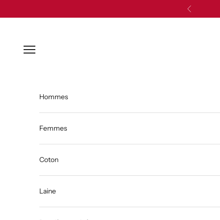
Passer au contenu
Précédent
Ouvrir la navigation
Hommes
Femmes
Coton
Laine