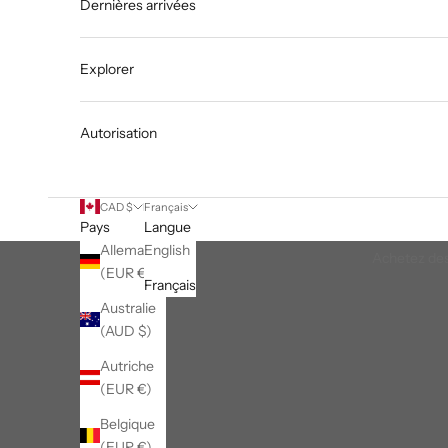
Dernières arrivées
Explorer
Autorisation
CAD $
Français
Pays
Langue
Allemagne
English
Achetez des
(EUR €)
Français
Australie
(AUD $)
Autriche
(EUR €)
Belgique
(EUR €)