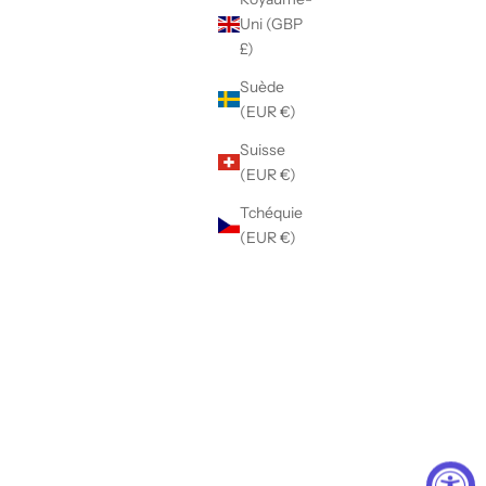
Mélange de gris
Uni (GBP
Brume rouge
£)
Brume saphir
Suède
Verdant
Novara Blue
(EUR €)
Merlora
Suisse
Chestnut
(EUR €)
(4.9)
Tchéquie
(EUR €)