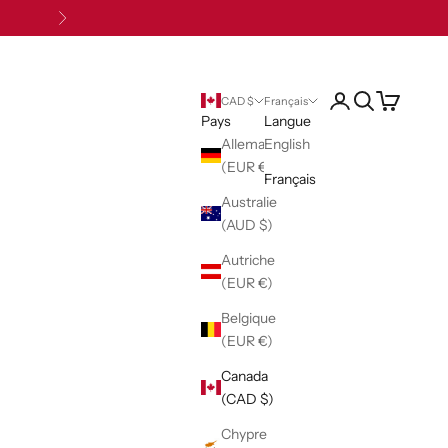
Suivant
Ouvrir le compte uti
Ouvrir la reche
Voir le pani
CAD $
Français
Pays
Langue
Allemagne
English
(EUR €)
Français
Australie
(AUD $)
Autriche
(EUR €)
Belgique
(EUR €)
Canada
(CAD $)
Chypre