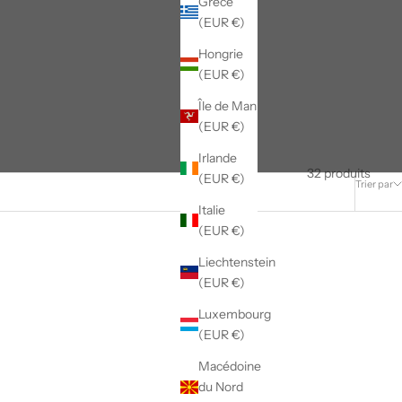
Grèce
(EUR €)
Hongrie
(EUR €)
Île de Man
(EUR €)
Irlande
32 produits
(EUR €)
Trier par
Italie
(EUR €)
Liechtenstein
(EUR €)
Luxembourg
(EUR €)
Macédoine
du Nord