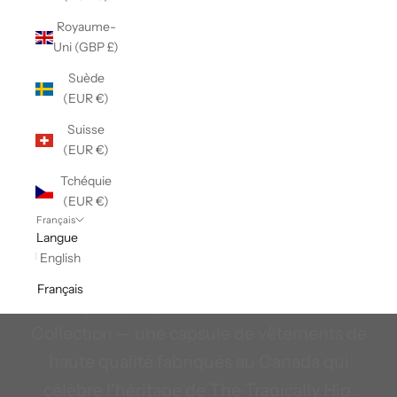
Royaume-
Uni (GBP £)
Suède
(EUR €)
Suisse
(EUR €)
Tchéquie
(EUR €)
The Tragically Hip X Stanfields
Français
Langue
Confort légendaire, inspiré par le groupe le
English
plus légendaire du Canada. Voici The
Français
Tragically Hip x Stanfield's Canadian
Collection — une capsule de vêtements de
haute qualité fabriqués au Canada qui
célèbre l'héritage de The Tragically Hip.