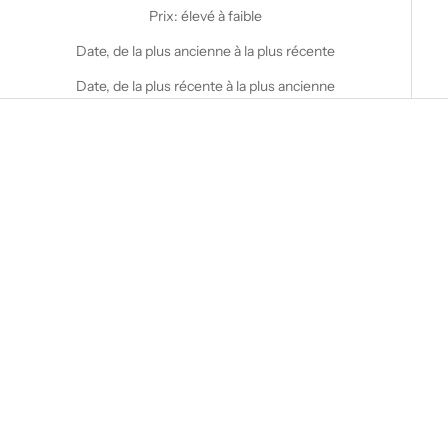
Prix: élevé à faible
Date, de la plus ancienne à la plus récente
Date, de la plus récente à la plus ancienne
Choisir les options
STANFIELD'S
Henley en laine épaisse
Heritage
Choisir les options
STANFIELD'S
Prix de vente
A partir de $88.00 CAD