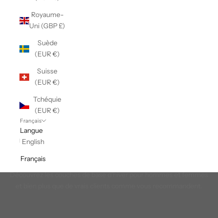
Royaume-
Uni (GBP £)
Suède
(EUR €)
Suisse
(EUR €)
Tchéquie
(EUR €)
Français
Langue
English
Français
L'hiver le plus recommandé
Découvrez les couches de base d'hiver pour hommes et femmes
et bien plus que de vrais clients comme vous recommandent.