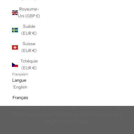
Royaume-
Uni (GBP £)
Suède
(EUR €)
Suisse
(EUR €)
Tchéquie
(EUR €)
Français
Langue
English
Femmes par temps froid
Français
Trouvez les compagnons parfaits pour le temps froid. Peu
importe si vous en avez besoin pour travailler ou jouer, ces
articles vous garderont au chaud, au sec et à l'aise lorsque le
temps ne le permet pas.