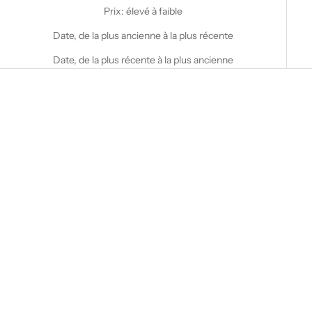
Prix: élevé à faible
Date, de la plus ancienne à la plus récente
Date, de la plus récente à la plus ancienne
Choisir les options
Choisir les options
STANFIELD'S
STANFIELD'S
Henley Heritage Mock Twist
Tuques en laine épaisse
Waffle pour femme
Heritage
Prix de vente
Prix normal
Prix de vente
$36.00 CAD
$90.00 CAD
$40.00 CAD