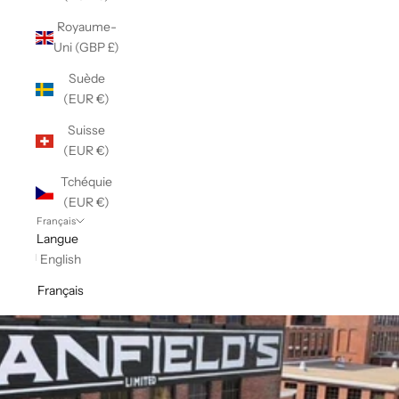
Royaume-
Uni (GBP £)
Suède
(EUR €)
Suisse
(EUR €)
Tchéquie
(EUR €)
Français
Langue
English
Français