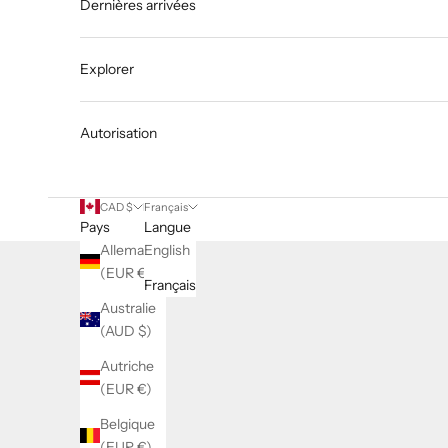
Dernières arrivées
Explorer
Autorisation
CAD $
Français
Pays
Langue
Allemagne
English
(EUR €)
Français
Australie
(AUD $)
Plus de 3 millions de mètres de tiss
Autriche
(EUR €)
EN SAVOIR PLUS
Belgique
(EUR €)