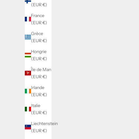
(EUR €)
France
(EUR €)
Grèce
(EUR €)
Hongrie
(EUR €)
Île de Man
(EUR €)
employment
Irlande
(EUR €)
Une lettre ouverte à l'honorable Chrystia Freeland, vice-
première ministre et ministre des Finances.
Italie
(EUR €)
"Nous sommes prêts et disposés à faire partie de la solution.
Liechtenstein
Nous avons prouvé que nous pouvons faire le travail, et
(EUR €)
nous sommes prêts à le faire à nouveau." - Président,
président et chef de la d...