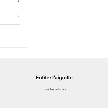
Enfiler l'aiguille
u de blouse d'isolation jetable de niveau 3 en 
Tous les articles