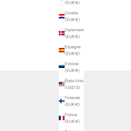
(EUR €)
Croatie
(EUR €)
Danemark
(EUR €)
Espagne
(EUR €)
Estonie
(EUR €)
États-Unis
(USD $)
Finlande
(EUR €)
stock !
France
(EUR €)