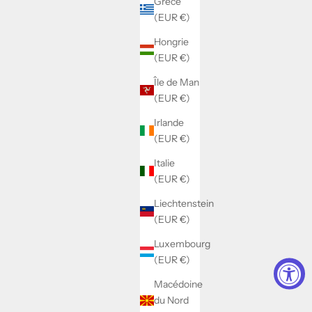
Grèce
(EUR €)
Hongrie
(EUR €)
Île de Man
(EUR €)
Irlande
(EUR €)
Italie
(EUR €)
Liechtenstein
(EUR €)
Luxembourg
(EUR €)
Macédoine
du Nord