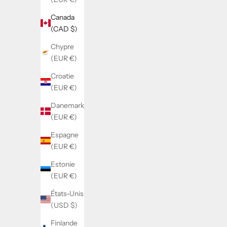
Canada
(CAD $)
Chypre
(EUR €)
Croatie
(EUR €)
Danemark
(EUR €)
Espagne
(EUR €)
Estonie
(EUR €)
États-Unis
(USD $)
Finlande