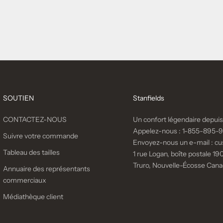
collection comprendra des ...
En savoir plus
SOUTIEN
Stanfields
CONTACTEZ-NOUS
Un confort légendaire depuis
Appelez-nous :
1-855-895-
Suivre votre commande
Envoyez-nous un e-mail :
cu
Tableau des tailles
1 rue Logan, boîte postale 190
Truro, Nouvelle-Écosse Can
Annuaire des représentants
commerciaux
Médiathèque client