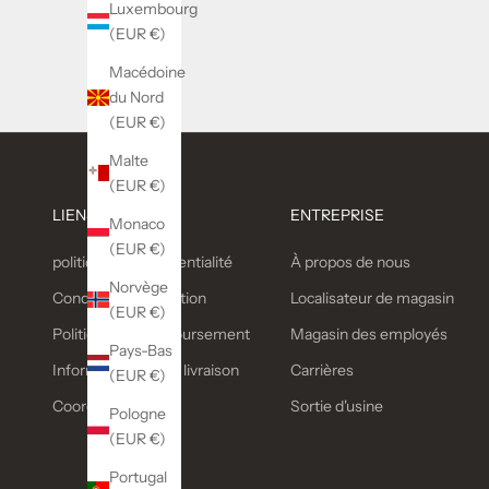
Luxembourg
(EUR €)
En savoir plus
Macédoine
du Nord
(EUR €)
Malte
(EUR €)
LIENS UTILES
ENTREPRISE
Monaco
(EUR €)
politique de confidentialité
À propos de nous
Norvège
Conditions d'utilisation
Localisateur de magasin
(EUR €)
Politique de remboursement
Magasin des employés
Pays-Bas
Informations sur la livraison
Carrières
(EUR €)
Coordonnées
Sortie d'usine
Pologne
(EUR €)
Portugal