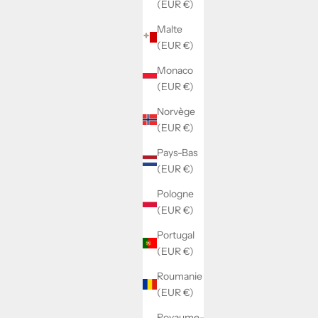
(EUR €)
Malte
(EUR €)
Monaco
(EUR €)
Norvège
(EUR €)
Pays-Bas
(EUR €)
Pologne
(EUR €)
Portugal
(EUR €)
Roumanie
(EUR €)
Royaume-