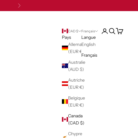
Suivant
Ouvrir le compte uti
Ouvrir la reche
Voir le pani
CAD $
Français
Pays
Langue
Allemagne
English
(EUR €)
Français
Australie
(AUD $)
Autriche
(EUR €)
Belgique
(EUR €)
Canada
(CAD $)
Chypre