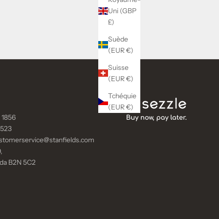
Uni (GBP
£)
Suède
(EUR €)
Suisse
(EUR €)
Tchéquie
(EUR €)
 1856
9523
stomerservice@stanfields.com
,
ada B2N 5C2