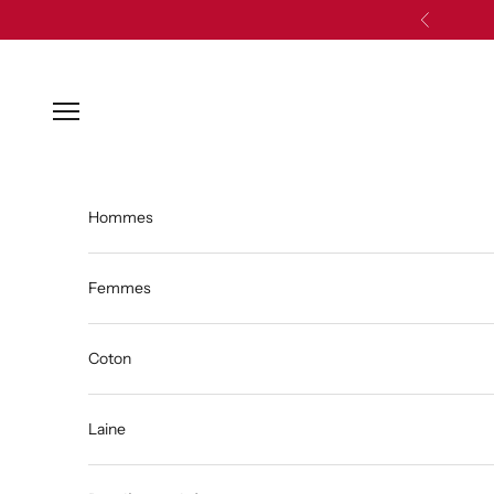
Passer au contenu
Précédent
Ouvrir la navigation
Hommes
Femmes
Coton
Laine